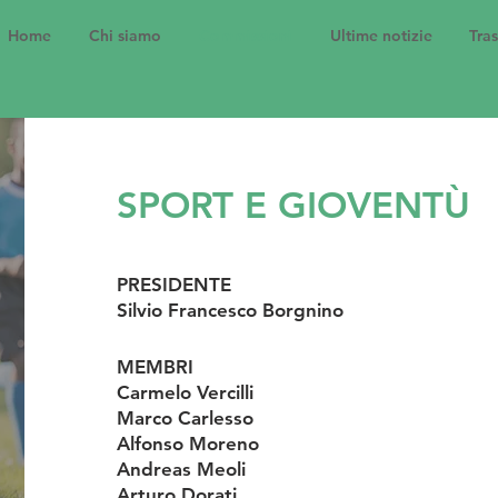
Home
Chi siamo
Commissioni
Ultime notizie
Tra
SPORT E GIOVENTÙ
PRESIDENTE
Silvio Francesco Borgnino
MEMBRI
Carmelo Vercilli
Marco Carlesso
Alfonso Moreno
Andreas Meoli
Arturo Dorati