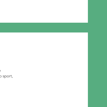
Comites
e
o sport,