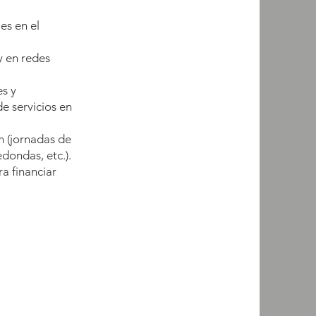
es en el
y en redes
es y
e servicios en
n (jornadas de
dondas, etc.).
a financiar